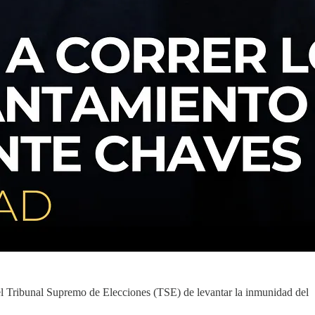
 del Tribunal Supremo de Elecciones (TSE) de levantar la inmunidad del