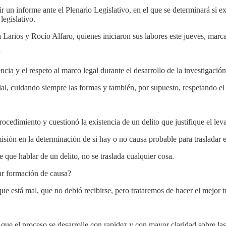
un informe ante el Plenario Legislativo, en el que se determinará si exi
legislativo.
 Larios y Rocío Alfaro, quienes iniciaron sus labores este jueves, marc
”
a y el respeto al marco legal durante el desarrollo de la investigación
, cuidando siempre las formas y también, por supuesto, respetando el m
procedimiento y cuestionó la existencia de un delito que justifique el l
misión en la determinación de si hay o no causa probable para trasladar 
 que hablar de un delito, no se traslada cualquier cosa.
rar formación de causa?
e está mal, que no debió recibirse, pero trataremos de hacer el mejor t
que el proceso se desarrolle con rapidez y con mayor claridad sobre la