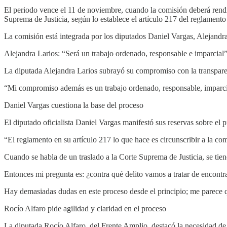
El periodo vence el 11 de noviembre, cuando la comisión deberá rendir 
Suprema de Justicia, según lo establece el artículo 217 del reglamento 
La comisión está integrada por los diputados Daniel Vargas, Alejandra
Alejandra Larios: “Será un trabajo ordenado, responsable e imparcial
La diputada Alejandra Larios subrayó su compromiso con la transparenci
“Mi compromiso además es un trabajo ordenado, responsable, imparcial
Daniel Vargas cuestiona la base del proceso
El diputado oficialista Daniel Vargas manifestó sus reservas sobre el 
“El reglamento en su artículo 217 lo que hace es circunscribir a la co
Cuando se habla de un traslado a la Corte Suprema de Justicia, se tiene
Entonces mi pregunta es: ¿contra qué delito vamos a tratar de encont
Hay demasiadas dudas en este proceso desde el principio; me parece qu
Rocío Alfaro pide agilidad y claridad en el proceso
La diputada Rocío Alfaro, del Frente Amplio, destacó la necesidad de 