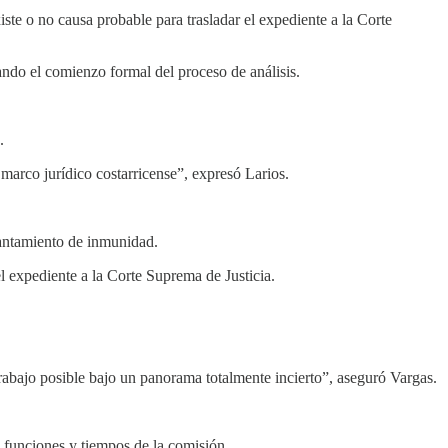
ste o no causa probable para trasladar el expediente a la Corte
ando el comienzo formal del proceso de análisis.
.
arco jurídico costarricense”, expresó Larios.
evantamiento de inmunidad.
el expediente a la Corte Suprema de Justicia.
rabajo posible bajo un panorama totalmente incierto”, aseguró Vargas.
s funciones y tiempos de la comisión.