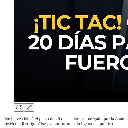
Este jueves inició el plazo de 20 días naturales otorgado por la Asam
presidente Rodrigo Chaves, por presunta beligerancia política.