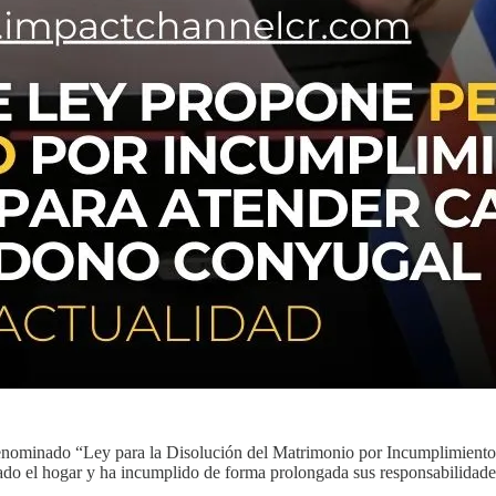
enominado “Ley para la Disolución del Matrimonio por Incumplimiento 
ado el hogar y ha incumplido de forma prolongada sus responsabilidad