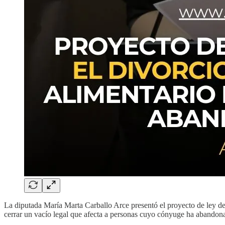
La diputada María Marta Carballo Arce presentó el proyecto de ley d
cerrar un vacío legal que afecta a personas cuyo cónyuge ha abandon