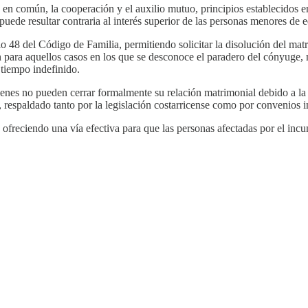
a en común, la cooperación y el auxilio mutuo, principios establecidos 
uede resultar contraria al interés superior de las personas menores de 
culo 48 del Código de Familia, permitiendo solicitar la disolución del m
 para aquellos casos en los que se desconoce el paradero del cónyuge
 tiempo indefinido.
uienes no pueden cerrar formalmente su relación matrimonial debido a l
, respaldado tanto por la legislación costarricense como por convenios in
r, ofreciendo una vía efectiva para que las personas afectadas por el i