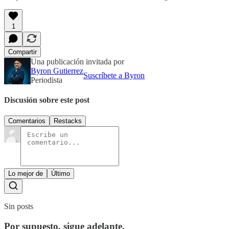
1
Compartir
Una publicación invitada por
Byron Gutierrez
Suscríbete a Byron
Periodista
Discusión sobre este post
Comentarios
Restacks
Lo mejor de
Último
Sin posts
Por supuesto, sigue adelante.