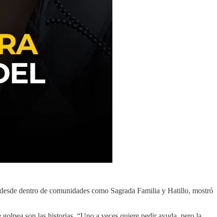
é, desde dentro de comunidades como Sagrada Familia y Hatillo, mostró
olpea son las historias. “Uno a veces quiere pedir ayuda, pero la