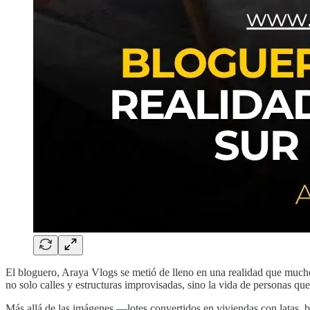
El bloguero, Araya Vlogs se metió de lleno en una realidad que mucho
no solo calles y estructuras improvisadas, sino la vida de personas qu
Más allá de las imágenes —lotes convertidos en viviendas con latas, 