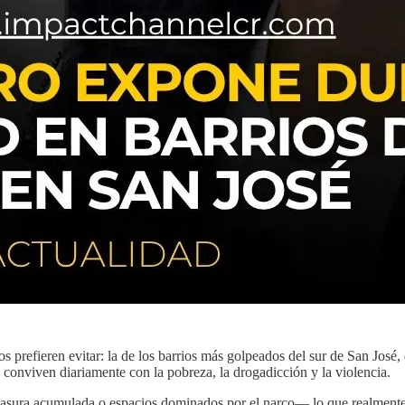
s prefieren evitar: la de los barrios más golpeados del sur de San Jos
e conviven diariamente con la pobreza, la drogadicción y la violencia.
basura acumulada o espacios dominados por el narco— lo que realmente g