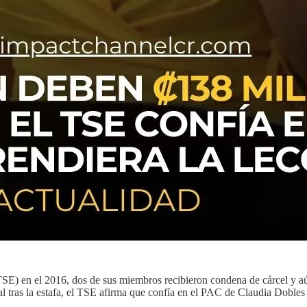
SE) en el 2016, dos de sus miembros recibieron condena de cárcel y aú
al tras la estafa, el TSE afirma que confía en el PAC de Claudia Dobles