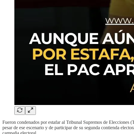
Fueron condenados por estafar al Tribunal Supremos de Elecciones (T
pesar de ese escenario y de participar de su segunda contienda elector
campaña electoral.