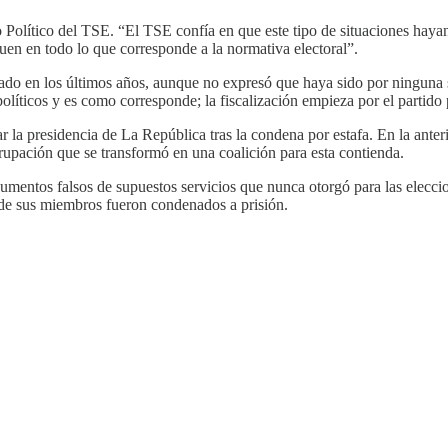
lítico del TSE. “El TSE confía en que este tipo de situaciones hayan r
guen en todo lo que corresponde a la normativa electoral”.
ado en los últimos años, aunque no expresó que haya sido por ninguna s
políticos y es como corresponde; la fiscalización empieza por el partido
ar la presidencia de La República tras la condena por estafa. En la ante
rupación que se transformó en una coalición para esta contienda.
umentos falsos de supuestos servicios que nunca otorgó para las elecci
de sus miembros fueron condenados a prisión.