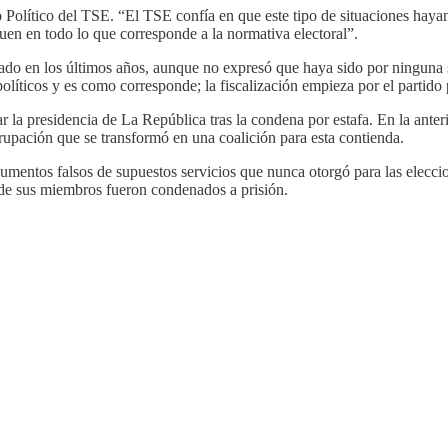
lítico del TSE. “El TSE confía en que este tipo de situaciones hayan r
guen en todo lo que corresponde a la normativa electoral”.
ado en los últimos años, aunque no expresó que haya sido por ninguna s
políticos y es como corresponde; la fiscalización empieza por el partido
ar la presidencia de La República tras la condena por estafa. En la ante
rupación que se transformó en una coalición para esta contienda.
umentos falsos de supuestos servicios que nunca otorgó para las elecci
de sus miembros fueron condenados a prisión.