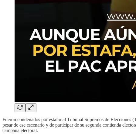
Fueron condenados por estafar al Tribunal Supremos de Elecciones (T
pesar de ese escenario y de participar de su segunda contienda elector
campaña electoral.