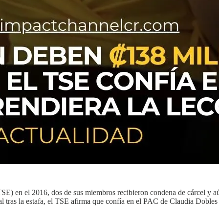
SE) en el 2016, dos de sus miembros recibieron condena de cárcel y aú
al tras la estafa, el TSE afirma que confía en el PAC de Claudia Dobles