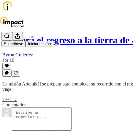
Así será el regreso a la tierra d
Suscribirse
Iniciar sesión
Byron Gutierrez
abr 10
La misión Artemis II se prepara para completar su recorrido con el reg
viaje.
Leer →
Comentarios